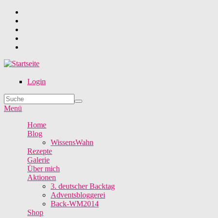
Direkt zum Inhalt
Login
Suche
Suchformular
Menü
Home
Blog
WissensWahn
Rezepte
Galerie
Über mich
Aktionen
3. deutscher Backtag
Adventsbloggerei
Back-WM2014
Shop