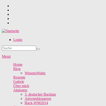
Direkt zum Inhalt
Login
Suche
Suchformular
Menü
Home
Blog
WissensWahn
Rezepte
Galerie
Über mich
Aktionen
3. deutscher Backtag
Adventsbloggerei
Back-WM2014