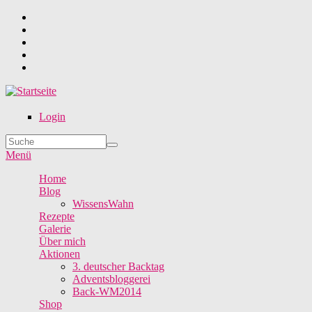
Direkt zum Inhalt
Login
Suche
Suchformular
Menü
Home
Blog
WissensWahn
Rezepte
Galerie
Über mich
Aktionen
3. deutscher Backtag
Adventsbloggerei
Back-WM2014
Shop