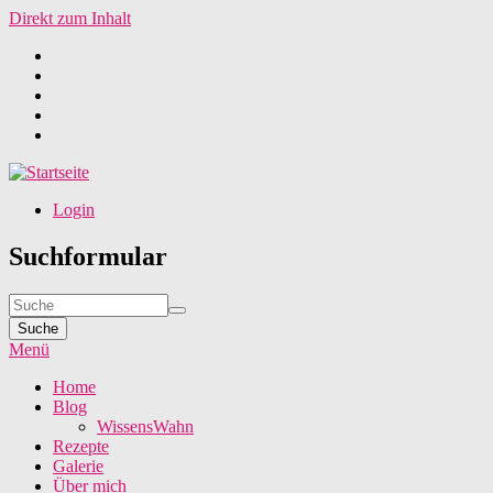
Direkt zum Inhalt
Login
Suchformular
Suche
Menü
Home
Blog
WissensWahn
Rezepte
Galerie
Über mich