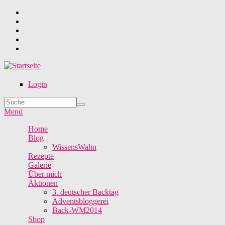
Direkt zum Inhalt
Login
Suche
Suchformular
Menü
Home
Blog
WissensWahn
Rezepte
Galerie
Über mich
Aktionen
3. deutscher Backtag
Adventsbloggerei
Back-WM2014
Shop