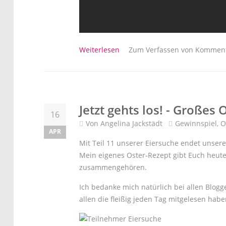
über Eiersuche - Gewinner
Weiterlesen
Zum Verfassen von Komment
Jetzt gehts los! - Großes
16
Von
Angelina Jackstädt
Gewinnspiel
,
O
APR
Mit Teil 11 unserer Eiersuche endet unsere
Mein eigenes Oster-Rezept gibt Euch heut
zusammengehören.
Ich bedanke mich natürlich bei allen Blo
allen die fleißig jeden Tag mitgelesen habe