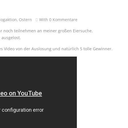
logaktion
,
Ostern
With
0 Kommentare
 ihr noch teilnehmen an meiner großen Eiersuche.
 ausgelost.
s Video von der Auslosung und natürlich 5 tolle Gewinner.