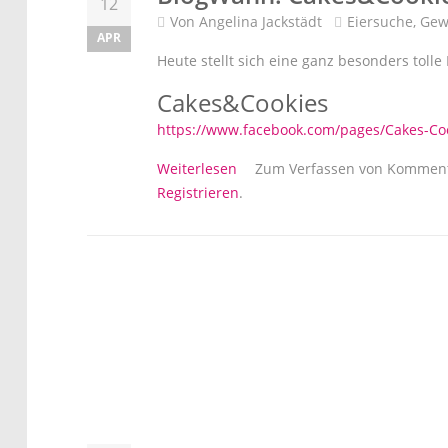
12
Von
Angelina Jackstädt
Eiersuche
,
Gew
APR
Heute stellt sich eine ganz besonders tolle 
Cakes&Cookies
https://www.facebook.com/pages/Cakes-C
über BlogWahn: Cakes&Cookies 
Weiterlesen
Zum Verfassen von Komment
Registrieren
.