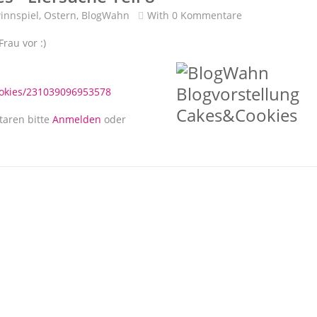
innspiel
,
Ostern
,
BlogWahn
With
0 Kommentare
Frau vor :)
ookies/231039096953578
- Eiersuche Teil 8
aren bitte
Anmelden
oder