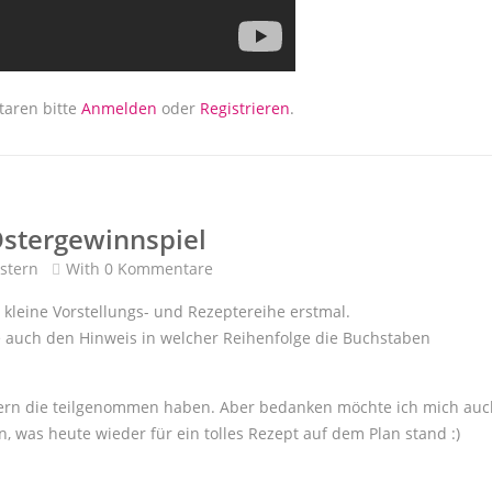
aren bitte
Anmelden
oder
Registrieren
.
 Ostergewinnspiel
stern
With
0 Kommentare
 kleine Vorstellungs- und Rezeptereihe erstmal.
e auch den Hinweis in welcher Reihenfolge die Buchstaben
ggern die teilgenommen haben. Aber bedanken möchte ich mich auc
n, was heute wieder für ein tolles Rezept auf dem Plan stand :)