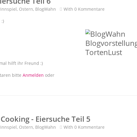
iersuche Teil 6
innspiel
,
Ostern
,
BlogWahn
With
0 Kommentare
 :)
al hilft ihr Freund :)
ersuche Teil 6
aren bitte
Anmelden
oder
Cooking - Eiersuche Teil 5
innspiel
,
Ostern
,
BlogWahn
With
0 Kommentare