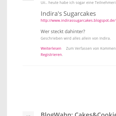
Uii.. heute habe ich sogar eine Teilnehme
Indira's Sugarcakes
http://www.indirassugarcakes.blogspot.de/
Wer steckt dahinter?
Geschrieben wird alles allein von Indira.
über BlogWahn: Indira's Sugarc
Weiterlesen
Zum Verfassen von Komment
Registrieren
.
BlogWahn: Cakes&Cookies