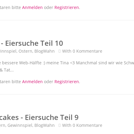
Ostergewinnspiel
aren bitte
Anmelden
oder
Registrieren
.
- Eiersuche Teil 10
innspiel
,
Ostern
,
BlogWahn
With
0 Kommentare
ne bessere Web-Hälfte :) meine Tina <3 Manchmal sind wir wie Sch
& Tat...
 Eiersuche Teil 10
aren bitte
Anmelden
oder
Registrieren
.
akes - Eiersuche Teil 9
ern
,
Gewinnspiel
,
BlogWahn
With
0 Kommentare