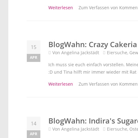
über Jetzt gehts los! - Großes 
Weiterlesen
Zum Verfassen von Komment
BlogWahn: Crazy Cakeria 
15
Von
Angelina Jackstädt
Eiersuche
,
Gew
APR
Ich muss sie euch einfach vorstellen. Mei
:D und Tina hilft mir immer wieder mit Rat 
über BlogWahn: Crazy Cakeria -
Weiterlesen
Zum Verfassen von Komment
BlogWahn: Indira's Sugarc
14
Von
Angelina Jackstädt
Eiersuche
,
Ost
APR