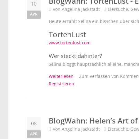
BlogWahn: TortenLust - E
10
Von
Angelina Jackstädt
Eiersuche
,
Gew
APR
Heute erzählt Selina ein bisschen über sich
TortenLust
www.tortenlust.com
Wer steckt dahinter?
Selina bloggt hauptsächlich alleine, manchm
über BlogWahn: TortenLust - Ei
Weiterlesen
Zum Verfassen von Komment
Registrieren
.
BlogWahn: Helen’s Art of 
08
Von
Angelina Jackstädt
Eiersuche
,
Gew
APR