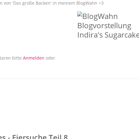
rin von 'Das große Backen' in meinem BlogWahn <3
akes - Eiersuche Teil 9
aren bitte
Anmelden
oder
 - Eiersuche Teil 8