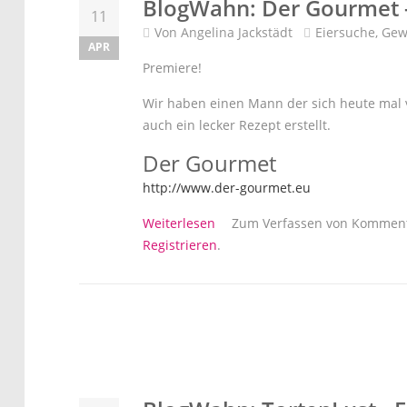
BlogWahn: Der Gourmet - 
11
Von
Angelina Jackstädt
Eiersuche
,
Gew
APR
Premiere!
Wir haben einen Mann der sich heute mal vo
auch ein lecker Rezept erstellt.
Der Gourmet
http://www.der-gourmet.eu
über BlogWahn: Der Gourmet - 
Weiterlesen
Zum Verfassen von Komment
Registrieren
.