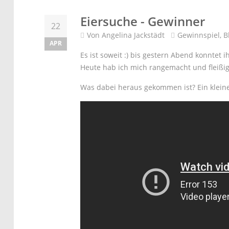
Eiersuche - Gewinner
22
Von
Angelina Jackstädt
Gewinnspiel
,
B
APR
Es ist soweit :) bis gestern Abend konntet
Heute hab ich mich rangemacht und fleißig
Was dabei heraus gekommen ist? Ein kleine