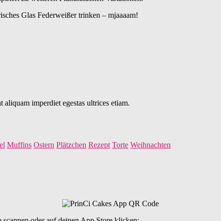
isches Glas Federweißer trinken – mjaaaam!
.
 aliquam imperdiet egestas ultrices etiam.
el
Muffins
Ostern
Plätzchen
Rezept
Torte
Weihnachten
 scannen oder auf deinen App Store klicken: