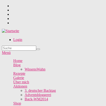
Direkt zum Inhalt
Login
Suche
Suchformular
Menü
Home
Blog
WissensWahn
Rezepte
Galerie
Über mich
Aktionen
3. deutscher Backtag
Adventsbloggerei
Back-WM2014
Shop