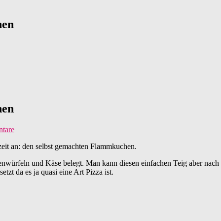
hen
hen
tare
lzeit an: den selbst gemachten Flammkuchen.
enwürfeln und Käse belegt. Man kann diesen einfachen Teig aber nach
tzt da es ja quasi eine Art Pizza ist.