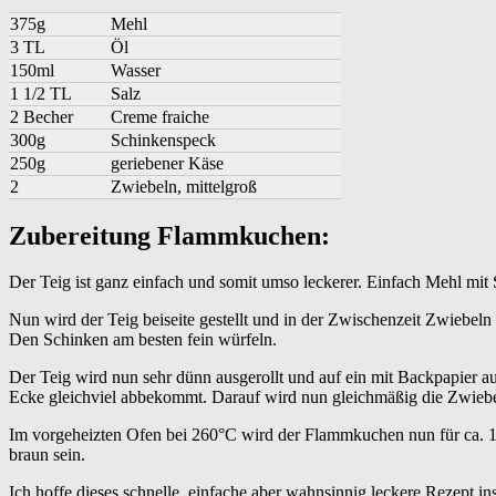
375g
Mehl
3 TL
Öl
150ml
Wasser
1 1/2 TL
Salz
2 Becher
Creme fraiche
300g
Schinkenspeck
250g
geriebener Käse
2
Zwiebeln, mittelgroß
Zubereitung Flammkuchen:
Der Teig ist ganz einfach und somit umso leckerer. Einfach Mehl mit
Nun wird der Teig beiseite gestellt und in der Zwischenzeit Zwiebe
Den Schinken am besten fein würfeln.
Der Teig wird nun sehr dünn ausgerollt und auf ein mit Backpapier aus
Ecke gleichviel abbekommt. Darauf wird nun gleichmäßig die Zwiebel
Im vorgeheizten Ofen bei 260°C wird der Flammkuchen nun für ca. 10
braun sein.
Ich hoffe dieses schnelle, einfache aber wahnsinnig leckere Rezept i