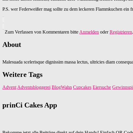
P.S. wer Federweißer mag sollte zu dem leckeren Flammkuchen ein fr
Zum Verfassen von Kommentaren bitte
Anmelden
oder
Registrieren
About
Malesuada scelerisque dignissim massa lectus, ultricies diam consequat
Weitere Tags
Advent
Adventsbloggerei
BlogWahn
Cupcakes
Eiersuche
Gewinnspi
prinCi Cakes App
Bekomme jetzt alle Beiträge direkt auf dein Handy! Einfach QR Code