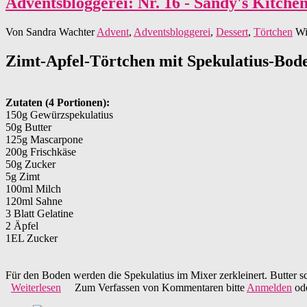
Adventsbloggerei: Nr. 16 - Sandy's Kitch
Von
Sandra Wachter
Advent
,
Adventsbloggerei
,
Dessert
,
Törtchen
Wi
Zimt-Apfel-Törtchen mit Spekulatius-Bod
Zutaten (4 Portionen):
150g Gewürzspekulatius
50g Butter
125g Mascarpone
200g Frischkäse
50g Zucker
5g Zimt
100ml Milch
120ml Sahne
3 Blatt Gelatine
2 Äpfel
1EL Zucker
Für den Boden werden die Spekulatius im Mixer zerkleinert. Butte
Weiterlesen
über Adventsbloggerei: Nr. 16 - Sandy's Kitchendreams
Zum Verfassen von Kommentaren bitte
Anmelden
od