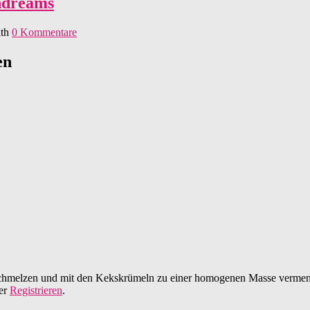
endreams
th
0 Kommentare
en
r schmelzen und mit den Kekskrümeln zu einer homogenen Masse verme
er
Registrieren
.