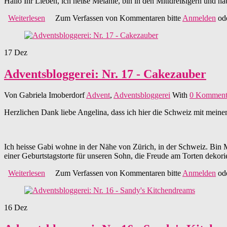
Hallo Ihr Lieben, ich heiße Melanie, bin in den Mittdreißigern und ha
Weiterlesen
über Adventsbloggerei: Nr. 18 - Mel's Cake'n Party's
Zum Verfassen von Kommentaren bitte
Anmelden
od
17
Dez
Adventsbloggerei: Nr. 17 - Cakezauber
Von
Gabriela Imoberdorf
Advent
,
Adventsbloggerei
With
0 Komment
Herzlichen Dank liebe Angelina, dass ich hier die Schweiz mit meinem
Ich heisse Gabi wohne in der Nähe von Zürich, in der Schweiz. Bin M
einer Geburtstagstorte für unseren Sohn, die Freude am Torten dekori
Weiterlesen
über Adventsbloggerei: Nr. 17 - Cakezauber
Zum Verfassen von Kommentaren bitte
Anmelden
od
16
Dez