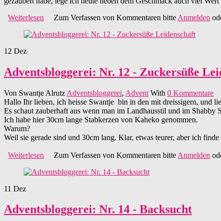
gezaubert habe, lege ich heute neben dem Geschmack auch viel Wert au
Weiterlesen
über Adventsbloggerei: Nr. 13 - Crazy Cakeria
Zum Verfassen von Kommentaren bitte
Anmelden
od
12
Dez
Adventsbloggerei: Nr. 12 - Zuckersüße Lei
Von
Swantje Alrutz
Adventsbloggerei
,
Advent
With
0 Kommentare
Hallo Ihr lieben, ich heisse Swantje bin in den mit dreissigern, und 
Es schaut zauberhaft aus wenn man im Landhausstil und im Shabby Shi
Ich habe hier 30cm lange Stabkerzen von Kaheko genommen.
Warum?
Weil sie gerade sind und 30cm lang. Klar, etwas teurer, aber ich finde 
Weiterlesen
über Adventsbloggerei: Nr. 12 - Zuckersüße Leidenschaf
Zum Verfassen von Kommentaren bitte
Anmelden
od
11
Dez
Adventsbloggerei: Nr. 14 - Backsucht