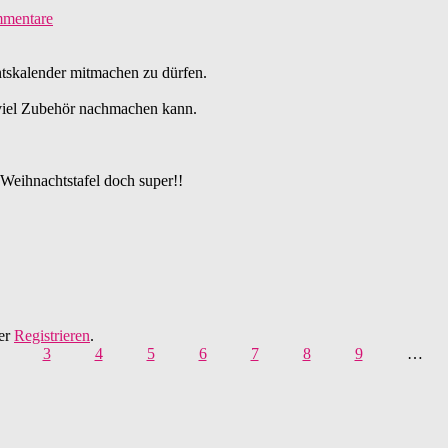
mentare
entskalender mitmachen zu dürfen.
 viel Zubehör nachmachen kann.
e Weihnachtstafel doch super!!
er
Registrieren
.
3
4
5
6
7
8
9
…