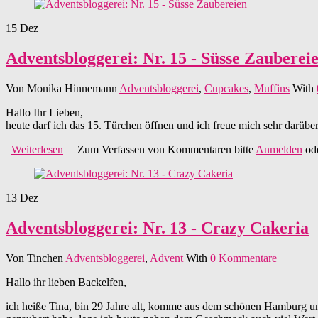
15
Dez
Adventsbloggerei: Nr. 15 - Süsse Zauberei
Von
Monika Hinnemann
Adventsbloggerei
,
Cupcakes
,
Muffins
With
Hallo Ihr Lieben,
heute darf ich das 15. Türchen öffnen und ich freue mich sehr darüber
Weiterlesen
über Adventsbloggerei: Nr. 15 - Süsse Zaubereien
Zum Verfassen von Kommentaren bitte
Anmelden
od
13
Dez
Adventsbloggerei: Nr. 13 - Crazy Cakeria
Von
Tinchen
Adventsbloggerei
,
Advent
With
0 Kommentare
Hallo ihr lieben Backelfen,
ich heiße Tina, bin 29 Jahre alt, komme aus dem schönen Hamburg und