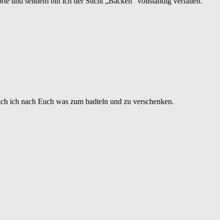
te und seitdem bin ich der Sucht „Backen“ vollständig verfallen.
te ich ich nach Euch was zum badteln und zu verschenken.