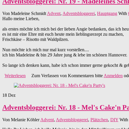
Adventsbloggerei: Nr. 19 - Madeleines Sc
Von
Madeleine Schmidt
Advent
,
Adventsbloggerei
,
Hauptgang
With
Hallo meine Lieben,
als erstes möchte ich mich bei der lieben Angie bedanken, das ich he
es ist mir eine Ehre mit euch heute mein lieblingsrezept zu machen,
Frischkäse – Risotto mit Waldpilzen.
Nun möchte ich mich nur mal kurz vorstellen....
ich bin Madeleine & bin 29 Jahre jung & lebe im schönen Hannover.
So lange ich denken kann, habe ich schon immer gerne gekocht & g
Weiterlesen
über Adventsbloggerei: Nr. 19 - Madeleines Schlemmerp
Zum Verfassen von Kommentaren bitte
Anmelden
od
18
Dez
Adventsbloggerei: Nr. 18 - Mel's Cake'n Pa
Von
Melanie Köhler
Advent
,
Adventsbloggerei
,
Plätzchen
,
DIY
Wit