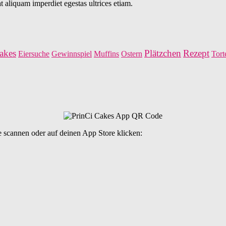
 aliquam imperdiet egestas ultrices etiam.
akes
Plätzchen
Rezept
Eiersuche
Gewinnspiel
Muffins
Ostern
Tort
 scannen oder auf deinen App Store klicken: