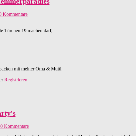
hlemmerparadies
0 Kommentare
ute Türchen 19 machen darf,
ebacken mit meiner Oma & Mutti.
aradies
er
Registrieren
.
rty's
h
0 Kommentare