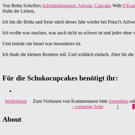
Von
Britta Scheffers
Adventsbloggerei
,
Advent
,
Cupcake
With
0 Kom
Hallo ihr Lieben,
ich bin die Britta und freue mich dieses Jahr wieder bei Princi's Adv
Ich wollte was machen, was auch nicht so schwer ist und jeder ohne
Und trotzde ein bissel was besonderes ist.
Ich finde die kleinen Rentiere toll. Und wirklich einfach. Aber für di
Für die Schokocupcakes benötigt ihr:
Weiterlesen
über Adventsbloggerei: Nr. 14 - Backsucht
Zum Verfassen von Kommentaren bitte
Anmelden
od
‹ vorherige Seite
1
2
About