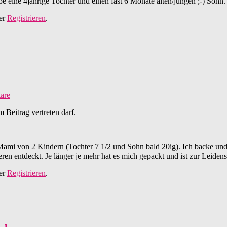
be eine 4jährige Tochter und einen fast 6 Monate alten/jungen ;-) Sohn.
er
Registrieren
.
are
 Beitrag vertreten darf.
ami von 2 Kindern (Tochter 7 1/2 und Sohn bald 20ig). Ich backe und 
eren entdeckt. Je länger je mehr hat es mich gepackt und ist zur Leiden
er
Registrieren
.