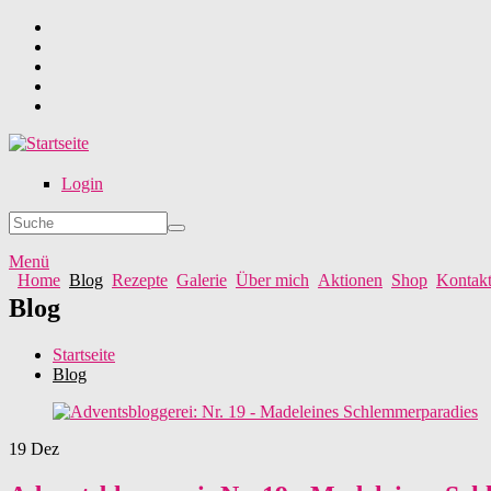
Direkt zum Inhalt
Login
Suche
Suchformular
Menü
Home
Blog
Rezepte
Galerie
Über mich
Aktionen
Shop
Kontak
Blog
Startseite
Blog
19
Dez