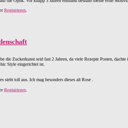
f die Optik. Vor knapp 3 Jahren entstand deshalb meine erste Motivtor
er
Registrieren
.
denschaft
liebe die Zuckerkunst seid fast 2 Jahren, da viele Rezepte Posten, dach
c Style eingerichtet ist.
es sieht toll aus. Ich mag besonders dieses alt Rose .
t
er
Registrieren
.