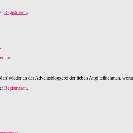
er
Registrieren
.
e
ntare
nd darf wieder an der Adventsbloggerei der lieben Angi teilnehmen, wora
er
Registrieren
.