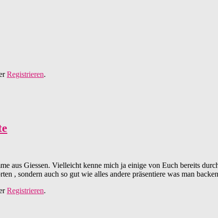
er
Registrieren
.
te
omme aus Giessen. Vielleicht kenne mich ja einige von Euch bereits dur
orten , sondern auch so gut wie alles andere präsentiere was man backe
er
Registrieren
.