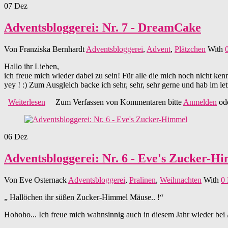
07
Dez
Adventsbloggerei: Nr. 7 - DreamCake
Von
Franziska Bernhardt
Adventsbloggerei
,
Advent
,
Plätzchen
With
Hallo ihr Lieben,
ich freue mich wieder dabei zu sein! Für alle die mich noch nicht ken
yey ! :) Zum Ausgleich backe ich sehr, sehr, sehr gerne und hab im l
Weiterlesen
über Adventsbloggerei: Nr. 7 - DreamCake
Zum Verfassen von Kommentaren bitte
Anmelden
od
06
Dez
Adventsbloggerei: Nr. 6 - Eve's Zucker-H
Von
Eve Osternack
Adventsbloggerei
,
Pralinen
,
Weihnachten
With
0
„ Hallöchen ihr süßen Zucker-Himmel Mäuse.. !“
Hohoho... Ich freue mich wahnsinnig auch in diesem Jahr wieder bei A