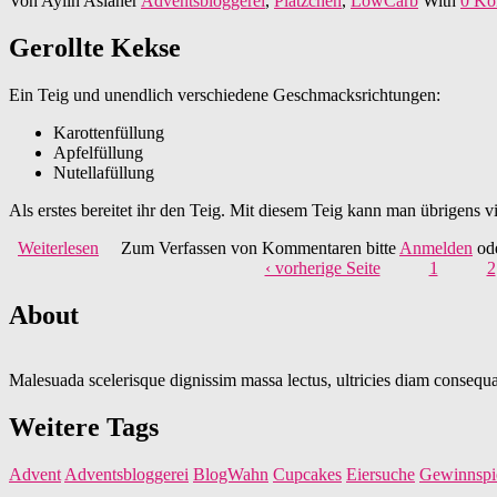
Von
Aylin Aslaner
Adventsbloggerei
,
Plätzchen
,
LowCarb
With
0 Ko
Gerollte Kekse
Ein Teig und unendlich verschiedene Geschmacksrichtungen:
Karottenfüllung
Apfelfüllung
Nutellafüllung
Als erstes bereitet ihr den Teig. Mit diesem Teig kann man übrigens v
Weiterlesen
über Adventsbloggerei: Nr. 3 - Cakes & Cookies
Zum Verfassen von Kommentaren bitte
Anmelden
od
‹ vorherige Seite
1
2
About
Malesuada scelerisque dignissim massa lectus, ultricies diam consequat
Weitere Tags
Advent
Adventsbloggerei
BlogWahn
Cupcakes
Eiersuche
Gewinnspi