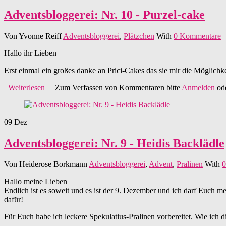
Adventsbloggerei: Nr. 10 - Purzel-cake
Von
Yvonne Reiff
Adventsbloggerei
,
Plätzchen
With
0 Kommentare
Hallo ihr Lieben
Erst einmal ein großes danke an Prici-Cakes das sie mir die Möglichkei
Weiterlesen
über Adventsbloggerei: Nr. 10 - Purzel-cake
Zum Verfassen von Kommentaren bitte
Anmelden
od
09
Dez
Adventsbloggerei: Nr. 9 - Heidis Backlädle
Von
Heiderose Borkmann
Adventsbloggerei
,
Advent
,
Pralinen
With
0
Hallo meine Lieben
Endlich ist es soweit und es ist der 9. Dezember und ich darf Euch me
dafür!
Für Euch habe ich leckere Spekulatius-Pralinen vorbereitet. Wie ich die