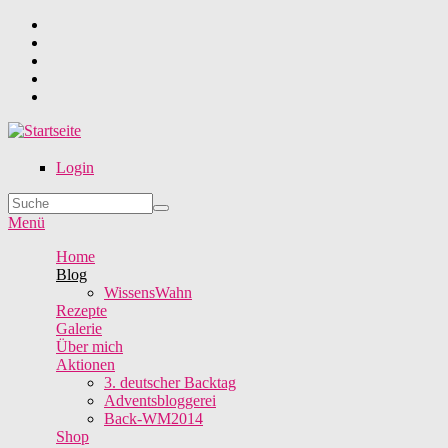
Direkt zum Inhalt
Login
Suche
Suchformular
Menü
Home
Blog
WissensWahn
Rezepte
Galerie
Über mich
Aktionen
3. deutscher Backtag
Adventsbloggerei
Back-WM2014
Shop