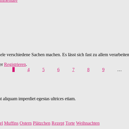
mmentare
iele verschiedene Sachen machen. Es lässt sich fast zu allem verarbeiten
er
Registrieren
.
3
4
5
6
7
8
9
…
 aliquam imperdiet egestas ultrices etiam.
el
Muffins
Ostern
Plätzchen
Rezept
Torte
Weihnachten