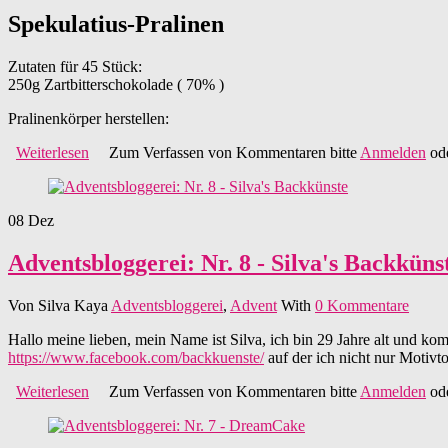
Spekulatius-Pralinen
Zutaten für 45 Stück:
250g Zartbitterschokolade ( 70% )
Pralinenkörper herstellen:
Weiterlesen
über Adventsbloggerei: Nr. 9 - Heidis Backlädle
Zum Verfassen von Kommentaren bitte
Anmelden
od
08
Dez
Adventsbloggerei: Nr. 8 - Silva's Backküns
Von
Silva Kaya
Adventsbloggerei
,
Advent
With
0 Kommentare
Hallo meine lieben, mein Name ist Silva, ich bin 29 Jahre alt und k
https://www.facebook.com/backkuenste/
auf der ich nicht nur Motivt
Weiterlesen
über Adventsbloggerei: Nr. 8 - Silva's Backkünste
Zum Verfassen von Kommentaren bitte
Anmelden
od