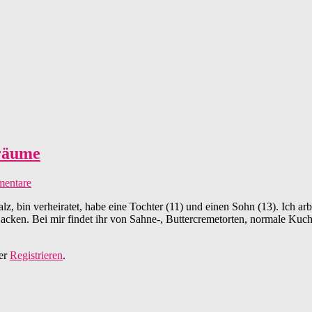
träume
entare
z, bin verheiratet, habe eine Tochter (11) und einen Sohn (13). Ich arbe
acken. Bei mir findet ihr von Sahne-, Buttercremetorten, normale Kuch
er
Registrieren
.