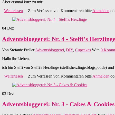
Aber erstmal kurz zu mir:
Weiterlesen
über Adventsbloggerei: Nr. 6 - Eve's Zucker-Himmel
Zum Verfassen von Kommentaren bitte
Anmelden
od
04
Dez
Adventsbloggerei: Nr. 4 - Steffi's Herzling
Von
Stefanie Preller
Adventsbloggerei
,
DIY
,
Cupcakes
With
0 Komme
Hallo ihr Lieben,
ich bin Steffi von Steffi's Herzlinge (steffisherzlinge.blogspot.de) u
Weiterlesen
über Adventsbloggerei: Nr. 4 - Steffi's Herzlinge
Zum Verfassen von Kommentaren bitte
Anmelden
od
03
Dez
Adventsbloggerei: Nr. 3 - Cakes & Cookies