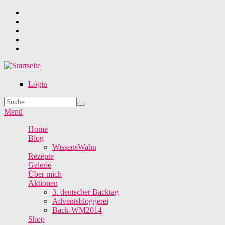
Direkt zum Inhalt
Login
Suche
Suchformular
Menü
Home
Blog
WissensWahn
Rezepte
Galerie
Über mich
Aktionen
3. deutscher Backtag
Adventsbloggerei
Back-WM2014
Shop