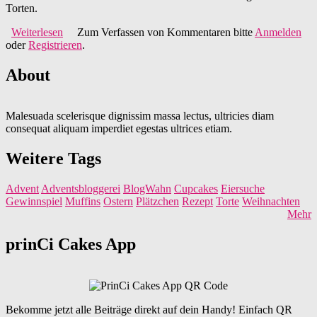
Torten.
Weiterlesen
über Tortenshow 2013 in Hamburg
Zum Verfassen von Kommentaren bitte
Anmelden
oder
Registrieren
.
About
Malesuada scelerisque dignissim massa lectus, ultricies diam
consequat aliquam imperdiet egestas ultrices etiam.
Weitere Tags
Advent
Adventsbloggerei
BlogWahn
Cupcakes
Eiersuche
Gewinnspiel
Muffins
Ostern
Plätzchen
Rezept
Torte
Weihnachten
Mehr
prinCi Cakes App
Bekomme jetzt alle Beiträge direkt auf dein Handy! Einfach QR